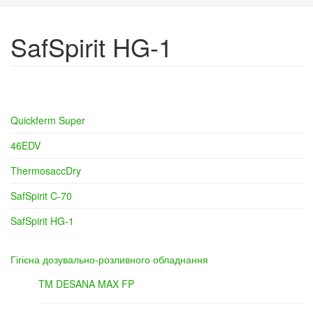
SafSpirit HG-1
Quickferm Super
46EDV
ThermosaccDry
SafSpirit C-70
SafSpirit HG-1
Гігієна дозувально-розливного обладнання
TM DESANA MAX FP