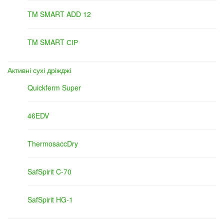
TM SMART ADD 12
TM SMART СІР
Активні сухі дріжджі
Quickferm Super
46EDV
ThermosaccDry
SafSpirit C-70
SafSpirit HG-1